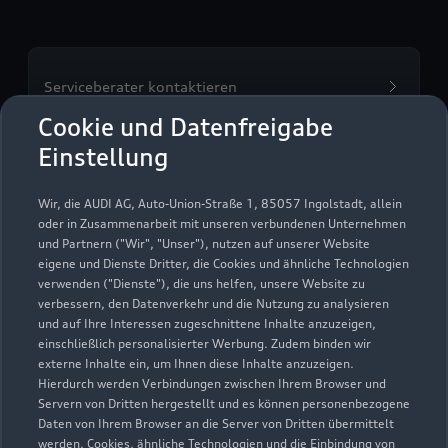
Serviceberater kontaktieren
Cookie und Datenfreigabe
Einstellung
Servicetermin vereinbaren
Wir, die AUDI AG, Auto-Union-Straße 1, 85057 Ingolstadt, allein
oder in Zusammenarbeit mit unseren verbundenen Unternehmen
und Partnern ("Wir", "Unser"), nutzen auf unserer Website
eigene und Dienste Dritter, die Cookies und ähnliche Technologien
verwenden ("Dienste"), die uns helfen, unsere Website zu
Autohaus Kuhn+Witte
verbessern, den Datenverkehr und die Nutzung zu analysieren
und auf Ihre Interessen zugeschnittene Inhalte anzuzeigen,
Buchholz
einschließlich personalisierter Werbung. Zudem binden wir
externe Inhalte ein, um Ihnen diese Inhalte anzuzeigen.
Servicepartner
e-tron
Hierdurch werden Verbindungen zwischen Ihrem Browser und
Servern von Dritten hergestellt und es können personenbezogene
Daten von Ihrem Browser an die Server von Dritten übermittelt
werden. Cookies, ähnliche Technologien und die Einbindung von