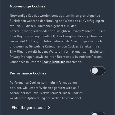
Notwendige Cookies
Öffnungszeiten
Notwendige Cookies werden benötigt, um Ihnen grundlegende
Funktionen während der Nutzung der Webseite zur Verfügung zu
stellen. Zu diesen Funktionen gehört z. B. der
Fahrzeugkonfigurator oder der Ensighten Privacy Manager (unser
Service
Einwilligungsmanagementtool). Der Ensighten Privacy Manager
Geschlossen
,
öffnet am
Freitag 07:00
verwendet Cookies, um Informationen darüber zu speichern, ob
und wenn ja, für welche Kategorien von Cookies Benutzer ihre
Einwilligung erteilt haben. Weitere Informationen zum Ensighten
Privacy Manager, sowie zu Ihren Rechten als betroffene Person
Montag - Freitag
07:00 - 18:00
können Sie in unserer
Cookie Richtlinie
nachlesen.
Samstag
07:00 - 13:00
Performance Cookies
Sonntag
Geschlossen
Performance Cookies sammeln Informationen
darüber, wie unsere Webseite genutzt wird (z. B.
Anzahl der Besuche, Verweildauer). Diese Cookies
Sonntags und außerhalb der Öffnungszeiten erreichen
werden zur Optimierung der Webseite verwendet.
Sie unseren Notdienst Jesteburg unter: 04183 933 0
Einstellungen anpassen