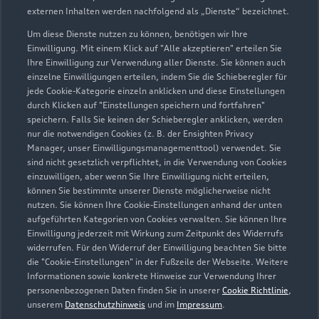
externen Inhalten werden nachfolgend als „Dienste“ bezeichnet.
Um diese Dienste nutzen zu können, benötigen wir Ihre
Einwilligung. Mit einem Klick auf "Alle akzeptieren" erteilen Sie
Ihre Einwilligung zur Verwendung aller Dienste. Sie können auch
einzelne Einwilligungen erteilen, indem Sie die Schieberegler für
jede Cookie-Kategorie einzeln anklicken und diese Einstellungen
durch Klicken auf "Einstellungen speichern und fortfahren"
speichern. Falls Sie keinen der Schieberegler anklicken, werden
nur die notwendigen Cookies (z. B. der Ensighten Privacy
Manager, unser Einwilligungsmanagementtool) verwendet. Sie
sind nicht gesetzlich verpflichtet, in die Verwendung von Cookies
Lüneburger Straße 9
einzuwilligen, aber wenn Sie Ihre Einwilligung nicht erteilen,
21244 Buchholz
können Sie bestimmte unserer Dienste möglicherweise nicht
nutzen. Sie können Ihre Cookie-Einstellungen anhand der unten
aufgeführten Kategorien von Cookies verwalten. Sie können Ihre
04181 90800
Einwilligung jederzeit mit Wirkung zum Zeitpunkt des Widerrufs
widerrufen. Für den Widerruf der Einwilligung beachten Sie bitte
info.buchholz@kuhn-witte.de
die "Cookie-Einstellungen" in der Fußzeile der Webseite. Weitere
Informationen sowie konkrete Hinweise zur Verwendung Ihrer
personenbezogenen Daten finden Sie in unserer
Cookie Richtlinie
,
Kontaktdaten herunterladen
unserem
Datenschutzhinweis
und im
Impressum
.