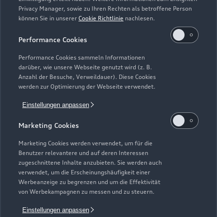
Privacy Manager, sowie zu Ihren Rechten als betroffene Person
Modelle vergleichen
können Sie in unserer
Cookie Richtlinie
nachlesen.
Service & Zubehör
Neuwagensuche
Elektromodelle
Performance Cookies
Gebrauchtwagensuche
Support
Saisonale Angebote
Plug-in-Hybride
Performance Cookies sammeln Informationen
Gebrauchtwagen
darüber, wie unsere Webseite genutzt wird (z. B.
Audi Services
Über Audi
Anzahl der Besuche, Verweildauer). Diese Cookies
Kundenservice
Finanzierung
werden zur Optimierung der Webseite verwendet.
Garantie
Händlersuche
Aktionen & Angebote
Einstellungen anpassen
Unternehmen
Audi digital services
Audi Code
Geschäftskunden
Marketing Cookies
Karriere
myAudi
Häufige Fragen (FAQ)
Marketing Cookies werden verwendet, um für die
Investor Relations
Benutzer relevantere und auf deren Interessen
© 2026 AUDI AG. Alle Rechte vorbehalten
Audi Online Beratung
zugeschnittene Inhalte anzubieten. Sie werden auch
Presse & Media Center
verwendet, um die Erscheinungshäufigkeit einer
Impressum
Rechtliches
Hinweisgebersystem
Online-Terminvereinbarung
Werbeanzeige zu begrenzen und um die Effektivität
Datenschutz
Datenschutzinformation
Cookie-Einstellungen
von Werbekampagnen zu messen und zu steuern.
Servicekontakt
Cookie-Richtlinie
Barrierefreiheit
Audi erleben
Einstellungen anpassen
Digital Services Act
EU Data Act
Bordbuch & Bedienungsanleitungen