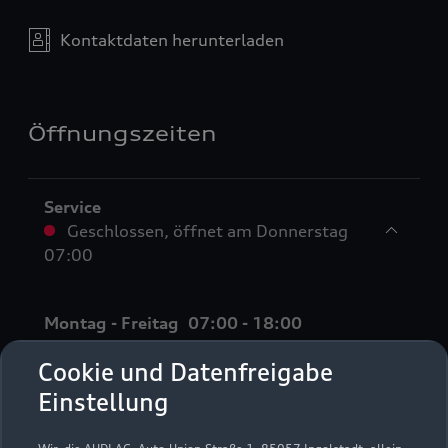
Kontaktdaten herunterladen
Öffnungszeiten
Service
Geschlossen
,
öffnet am
Donnerstag
07:00
Montag - Freitag
07:00 - 18:00
Samstag
07:00 - 13:00
Cookie und Datenfreigabe
Sonntag
Geschlossen
Einstellung