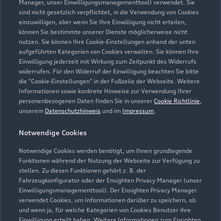
Manager, unser Einwilligungsmanagementtool) verwendet. Sie
sind nicht gesetzlich verpflichtet, in die Verwendung von Cookies
einzuwilligen, aber wenn Sie Ihre Einwilligung nicht erteilen,
können Sie bestimmte unserer Dienste möglicherweise nicht
nutzen. Sie können Ihre Cookie-Einstellungen anhand der unten
aufgeführten Kategorien von Cookies verwalten. Sie können Ihre
Einwilligung jederzeit mit Wirkung zum Zeitpunkt des Widerrufs
widerrufen. Für den Widerruf der Einwilligung beachten Sie bitte
die "Cookie-Einstellungen" in der Fußzeile der Webseite. Weitere
Informationen sowie konkrete Hinweise zur Verwendung Ihrer
personenbezogenen Daten finden Sie in unserer
Cookie Richtlinie
,
unserem
Datenschutzhinweis
und im
Impressum
.
Zur Reparatur
Notwendige Cookies
Notwendige Cookies werden benötigt, um Ihnen grundlegende
Zurück nach oben
Funktionen während der Nutzung der Webseite zur Verfügung zu
stellen. Zu diesen Funktionen gehört z. B. der
Fahrzeugkonfigurator oder der Ensighten Privacy Manager (unser
Modelle
Einwilligungsmanagementtool). Der Ensighten Privacy Manager
verwendet Cookies, um Informationen darüber zu speichern, ob
und wenn ja, für welche Kategorien von Cookies Benutzer ihre
Kaufen & leasen
Alle Modelle
Einwilligung erteilt haben. Weitere Informationen zum Ensighten