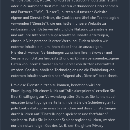
Wir, die AUDI AG, Auto-Union-Straße 1, 85057 Ingolstadt, allein
Sonntags und außerhalb der Öffnungszeiten erreichen
oder in Zusammenarbeit mit unseren verbundenen Unternehmen
Sie unseren Notdienst Jesteburg unter: 04183 933 0
und Partnern ("Wir", "Unser"), nutzen auf unserer Website
eigene und Dienste Dritter, die Cookies und ähnliche Technologien
verwenden ("Dienste"), die uns helfen, unsere Website zu
verbessern, den Datenverkehr und die Nutzung zu analysieren
und auf Ihre Interessen zugeschnittene Inhalte anzuzeigen,
einschließlich personalisierter Werbung. Zudem binden wir
externe Inhalte ein, um Ihnen diese Inhalte anzuzeigen.
Hierdurch werden Verbindungen zwischen Ihrem Browser und
Servern von Dritten hergestellt und es können personenbezogene
Daten von Ihrem Browser an die Server von Dritten übermittelt
werden. Cookies, ähnliche Technologien und die Einbindung von
externen Inhalten werden nachfolgend als „Dienste“ bezeichnet.
Um diese Dienste nutzen zu können, benötigen wir Ihre
Einwilligung. Mit einem Klick auf "Alle akzeptieren" erteilen Sie
Ihre Einwilligung zur Verwendung aller Dienste. Sie können auch
einzelne Einwilligungen erteilen, indem Sie die Schieberegler für
jede Cookie-Kategorie einzeln anklicken und diese Einstellungen
Zu den Rädern
durch Klicken auf "Einstellungen speichern und fortfahren"
speichern. Falls Sie keinen der Schieberegler anklicken, werden
nur die notwendigen Cookies (z. B. der Ensighten Privacy